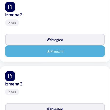
Izmena 2
2 MB
Pregled
Preuzmi
Izmena 3
2 MB
Pregled