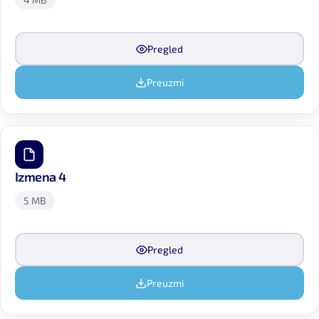
Pregled
Preuzmi
Izmena 4
5 MB
Pregled
Preuzmi