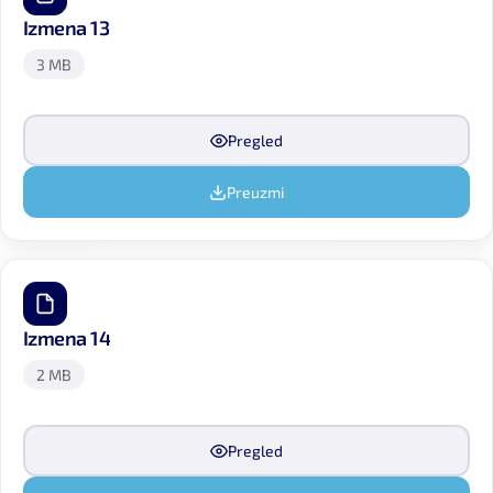
Izmena 13
3 MB
Pregled
Preuzmi
Izmena 14
2 MB
Pregled