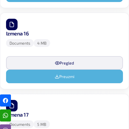
Izmena 16
Documents
4 MB
Pregled
Preuzmi
Izmena 17
Documents
5 MB