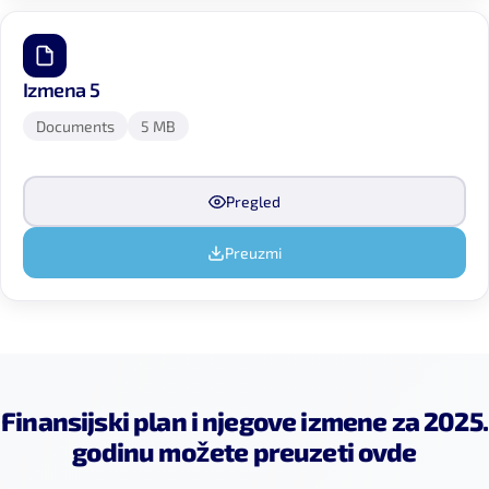
Izmena 5
Documents
5 MB
Pregled
Preuzmi
Finansijski plan i njegove izmene za 2025.
godinu možete preuzeti ovde