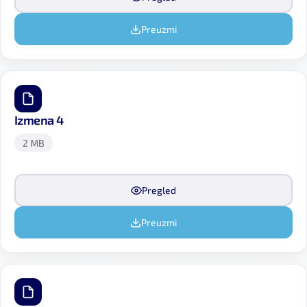
Preuzmi
Izmena 4
2 MB
Pregled
Preuzmi