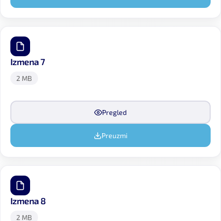
Izmena 7
2 MB
Pregled
Preuzmi
Izmena 8
2 MB