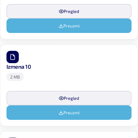
Pregled
Preuzmi
Izmena 10
2 MB
Pregled
Preuzmi