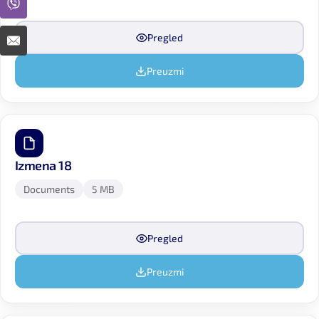
Pregled
Preuzmi
Izmena 18
Documents
5 MB
Pregled
Preuzmi