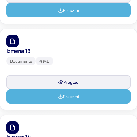
Preuzmi
Izmena 13
Documents
4 MB
Pregled
Preuzmi