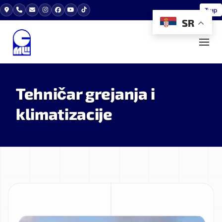
Ћир
SR
Tehničar grejanja i
klimatizacije