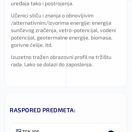
uređaja tako i postrojenja.
Učenici stiču i znanja o obnovljivim
/alternativnim/izvorima energije: energija
sunčevog zračenja, vetro-potencijal, vodeni
potencijal, geotermalne energije, biomasa,
gorivne ćelije, itd.
Izuzetno tražen obrazovni profil na tržištu
rada. Lako se dolazi do zaposlenja.
RASPORED PREDMETA:
TGK 105