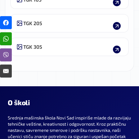
TGK 205
TGK 305
O školi
Srednja mašinska škola Novi Sad inspiriše mlade da razvijaju
tehničke veštine, kreativnost i odgovornost. Kroz praktičnu
nastavu, savremene smerove i podršku nastavnika, naši
učenici stiču znanje potrebno za siguran i uspešan početak