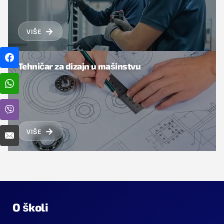
→
VIŠE
Tehničar za dizajn u mašinstvu
→
VIŠE
O školi