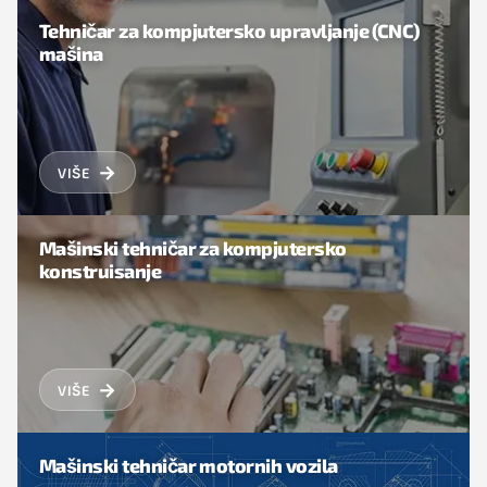
Tehničar za kompjutersko upravljanje (CNC)
mašina
→
VIŠE
Mašinski tehničar za kompjutersko
konstruisanje
→
VIŠE
Mašinski tehničar motornih vozila