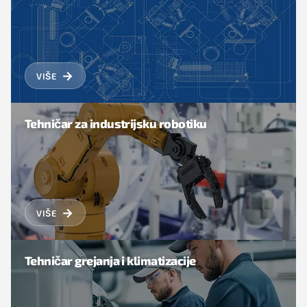
→
VIŠE
Tehničar za industrijsku robotiku
→
VIŠE
Tehničar grejanja i klimatizacije