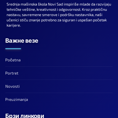
Srednja mašinska škola Novi Sad inspiriše mlade da razvijaju
tehničke veštine, kreativnost i odgovornost. Kroz praktičnu
nastavu, savremene smerove i podršku nastavnika, naši
učenici stiču znanje potrebno za siguran i uspešan početak
karijere.
Важне везе
Početna
Portret
Novosti
Preuzimanja
Брзи линкови