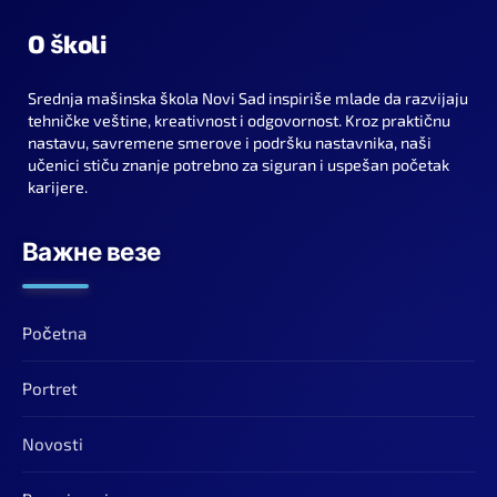
O školi
Srednja mašinska škola Novi Sad inspiriše mlade da razvijaju
tehničke veštine, kreativnost i odgovornost. Kroz praktičnu
nastavu, savremene smerove i podršku nastavnika, naši
učenici stiču znanje potrebno za siguran i uspešan početak
karijere.
Важне везе
Početna
Portret
Novosti