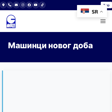
Ћир
SR
Машинци новог доба