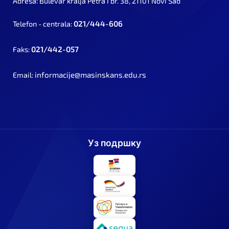
Adresa: Bulevar kralja Petra I br. 38, 21101 Novi Sad
021/444-606
Telefon - centrala:
021/442-057
Faks:
informacije@masinskans.edu.rs
Email:
Уз подршку